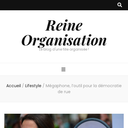
Reine
Organisation
Le blog d'une fille organisée !
Accueil
/
Lifestyle
/
Mégaphone, l’outil pour la démocratie
de rue