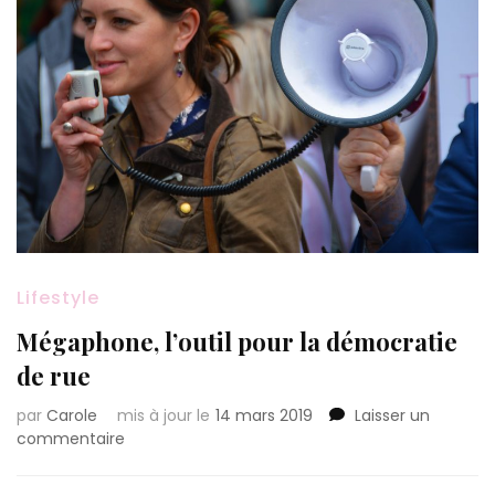
Lifestyle
Mégaphone, l’outil pour la démocratie
de rue
par
Carole
mis à jour le
14 mars 2019
Laisser un
sur
commentaire
Mégaphone,
l’outil