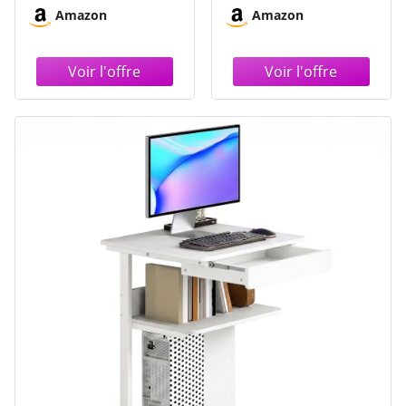
Rangement Réversible,
Rangement Ouvert à 2
Amazon
Amazon
Blanc Bureaux
Niveaux à Gauche, pour
d'ordinateur Peu
Bureau, Chambre,
Encombrant, Petit
Cabinet de Travail, en
Bureaux Adapté au
Bois d'Ingénierie, Blanc
Bureau à Domicile