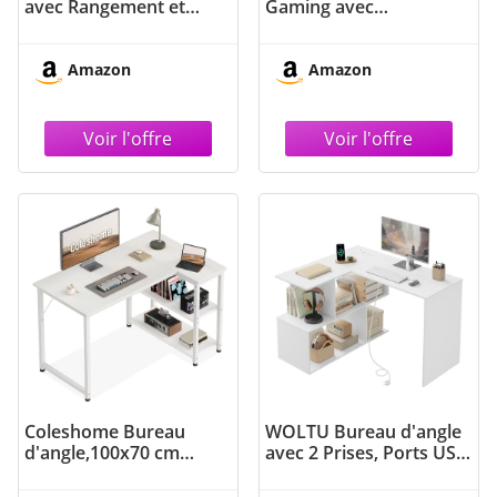
avec Rangement et
Gaming avec
Etagere, Table Bureau
Rangement et Plateau
pour Études et Chambre
Rabattable Table de
Ado, 120x73x72 cm,
Bureau Compacte pour
Amazon
Amazon
Chêne+Blanc
Ordinateur, Chambre ou
Home Office Blanc
Naturel 70x57x85cm
FWT104-WN
Coleshome Bureau
WOLTU Bureau d'angle
d'angle,100x70 cm
avec 2 Prises, Ports USB
Bureau Informatique
et Type-C, 120x100 cm,
avec Étagères de
Bureau en L avec